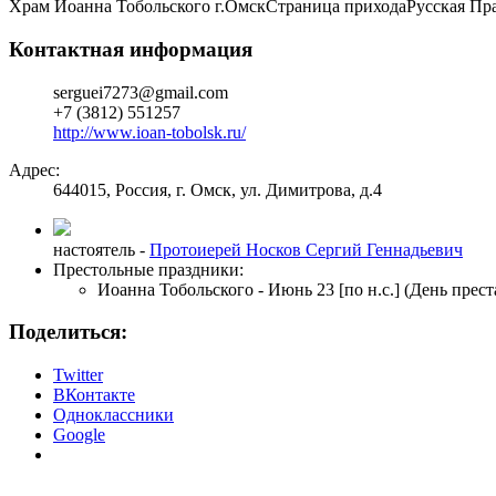
Храм Иоанна Тобольского г.Омск
Страница прихода
Русская Пр
Контактная информация
serguei7273@gmail.com
+7 (3812) 551257
http://www.ioan-tobolsk.ru/
Адрес:
644015, Россия, г. Омск, ул. Димитрова, д.4
настоятель -
Протоиерей Носков Сергий Геннадьевич
Престольные праздники:
Иоанна Тобольского - Июнь 23 [по н.с.] (День прес
Поделиться:
Twitter
ВКонтакте
Одноклассники
Google