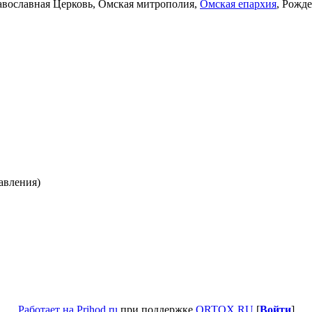
авославная Церковь, Омская митрополия,
Омская епархия
, Рожд
тавления)
Работает на Prihod.ru
при поддержке
ORTOX.RU
[
Войти
]